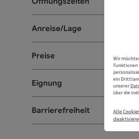
Öffnungszeiten
Anreise/Lage
Preise
Wir möchten
Funktionen 
personalisi
ein Drittlan
Eignung
unserer
Dat
über die ind
Barrierefreiheit
Alle Cookie
deaktivier