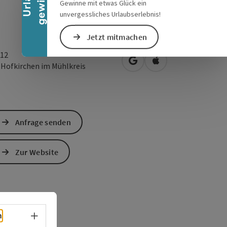
Gewinne mit etwas Glück ein
unvergessliches Urlaubserlebnis!
Jetzt mitmachen
 12
in Google Maps öffnen
in Apple Maps öffn
2
Hofkirchen im Mühlkreis
Anfrage senden
Zur Website
Sprachwahl - Menü öffnen
h