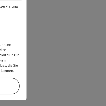
zerklärung
ränkten
alte
rmittlung in
ie in
ies, die Sie
n können.