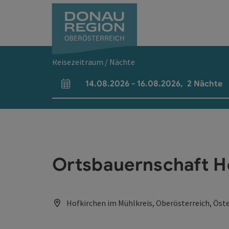
Accesskey
Accesskey
Accesskey
Accesskey
Accesskey
Accesskey
Zum Inhalt
Zur Navigation
Zum Seitenanfang
Zur Kontaktseite
Zum Impressum
Zur Startseite
[0]
[7]
[1]
[5]
[3]
[2]
Reisezeitraum / Nächte
14.08.2026
-
16.08.2026
,
2
Nächte
An- und Abreisefelder
Ortsbauernschaft Ho
Hofkirchen im Mühlkreis, Oberösterreich, Öste