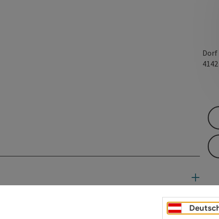
Dorf
414
Deutsc