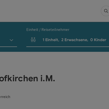
S
Einheit / Reiseteilnehmer
1
Einheit
,
2
Erwachsene
,
0
Kinder
Einheitenanzahl und Personenfelder
fkirchen i.M.
rreich