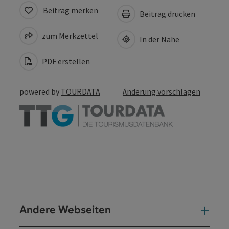
Beitrag merken
Beitrag drucken
zum Merkzettel
In der Nähe
PDF erstellen
powered by
TOURDATA
Änderung vorschlagen
Andere Webseiten
And