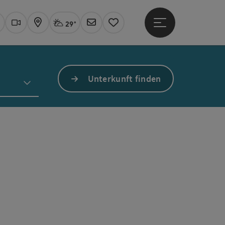
29°
Hauptmenü öffne
Aktuelles Wetter
Linz, stark bewölkt
uchen
Webcams
Karte
Newsletter
Merkzettel
Unterkunft finden