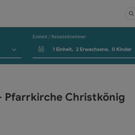
S
Einheit / Reiseteilnehmer
1
Einheit
,
2
Erwachsene
,
0
Kinder
Einheitenanzahl und Personenfelder
- Pfarrkirche Christkönig