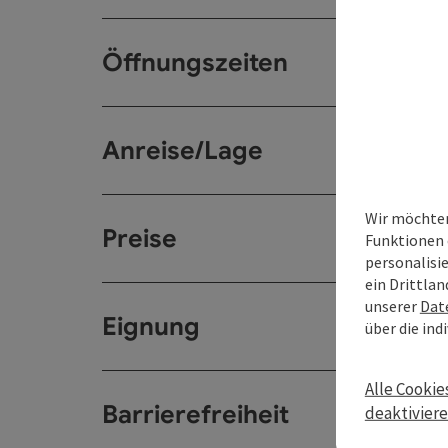
Öffnungszeiten
Anreise/Lage
Wir möchten
Preise
Funktionen 
personalisi
ein Drittlan
unserer
Dat
Eignung
über die ind
Alle Cookie
Barrierefreiheit
deaktivier