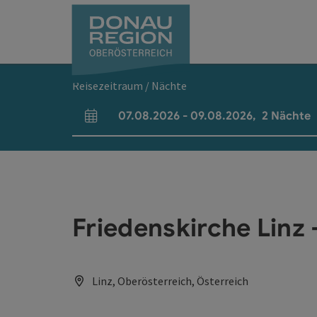
Accesskey
Accesskey
Accesskey
Accesskey
Accesskey
Accesskey
Zum Inhalt
Zur Navigation
Zum Seitenanfang
Zur Kontaktseite
Zum Impressum
Zur Startseite
[0]
[7]
[1]
[5]
[3]
[2]
Reisezeitraum / Nächte
07.08.2026
-
09.08.2026
,
2
Nächte
An- und Abreisefelder
Friedenskirche Linz 
Linz, Oberösterreich, Österreich