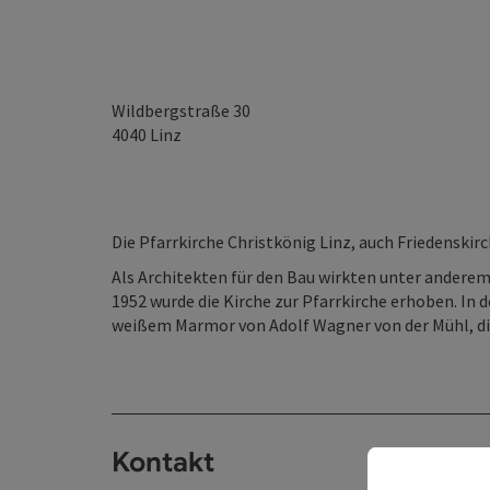
Wildbergstraße 30
4040
Linz
Die Pfarrkirche Christkönig Linz, auch Friedenskirc
Als Architekten für den Bau wirkten unter andere
1952 wurde die Kirche zur Pfarrkirche erhoben. In 
weißem Marmor von Adolf Wagner von der Mühl, die i
Kontakt