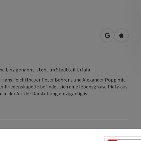
in Google Map
in Apple
he Linz genannt, steht im Stadtteil Urfahr.
m Hans Feichtlbauer Peter Behrens und Alexander Popp mit.
der Friedenskapelle befindet sich eine lebensgroße Pietà aus
n der Art der Darstellung einzigartig ist.