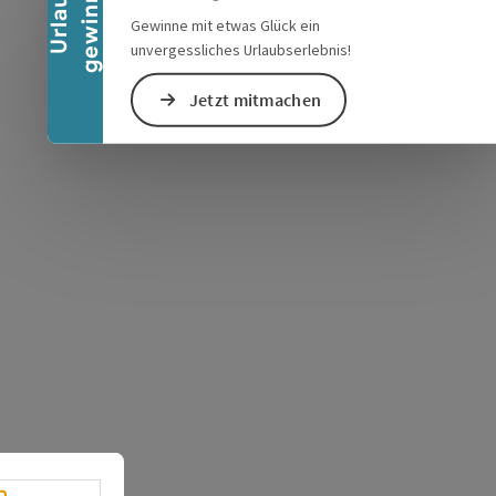
n
U
r
l
a
u
b
g
e
w
i
n
n
e
Gewinne mit etwas Glück ein
unvergessliches Urlaubserlebnis!
Jetzt mitmachen
s öffnen
 Maps öffnen