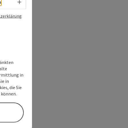
Sprachwahl - Menü öffnen
h
zerklärung
ränkten
alte
rmittlung in
ie in
ies, die Sie
n können.