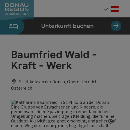
Accesskey
Accesskey
Accesskey
Accesskey
Accesskey
Accesskey
Zum Inhalt
Zur Navigation
Zum Seitenanfang
Zur Kontaktseite
Zum Impressum
Zur Startseite
[0]
[7]
[1]
[5]
[3]
[2]
Deut
Sprach
Unterkunft buchen
Baumfried Wald -
Kraft - Werk
St. Nikola an der Donau, Oberösterreich,
Österreich
Copyrig