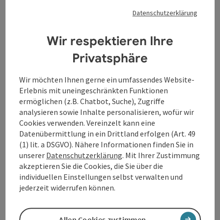
Räucherworkshops für Einsteiger
Datenschutzerklärung
Räucherworkshops im Jahreskreis
Energetische Hausräucherungen
Waldführungen
Wir respektieren Ihre
Sagenwanderung mit dem "Strudengauer
Privatsphäre
Leitnweibl"
Die Natur als Resonanzkörper (Naturtheraphie,
Wir möchten Ihnen gerne ein umfassendes Website-
Ritual)
Erlebnis mit uneingeschränkten Funktionen
Das Medizinrad
ermöglichen (z.B. Chatbot, Suche), Zugriffe
Die "motherdrum" - die Muttertrommel
analysieren sowie Inhalte personalisieren, wofür wir
Genauere Informationen zu den Angeboten finden Sie
Cookies verwenden. Vereinzelt kann eine
unter
https://baumfried.at/
.
Ansonsten direkt beim ...
Datenübermittlung in ein Drittland erfolgen (Art. 49
(1) lit. a DSGVO). Nähere Informationen finden Sie in
Beschreibung vollständig anzeigen
unserer
Datenschutzerklärung
. Mit Ihrer Zustimmung
akzeptieren Sie die Cookies, die Sie über die
individuellen Einstellungen selbst verwalten und
jederzeit widerrufen können.
Kontakt
Allen Cookies zustimmen