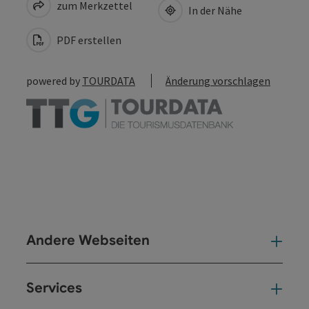
zum Merkzettel
In der Nähe
PDF erstellen
powered by
TOURDATA
Änderung vorschlagen
Andere Webseiten
And
Services
Ser