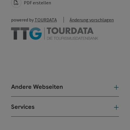
PDF erstellen
powered by
TOURDATA
Änderung vorschlagen
Andere Webseiten
And
Services
Ser