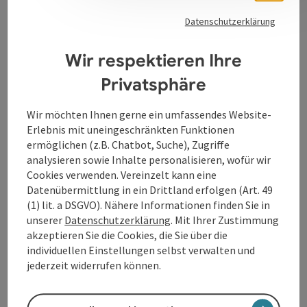
Karaoke für Geburtstage, Poltern, Firmenfeiern und
Datenschutzerklärung
diverse andere Veranstaltungen.
Wir respektieren Ihre
Privatsphäre
Wir möchten Ihnen gerne ein umfassendes Website-
Kontakt
Erlebnis mit uneingeschränkten Funktionen
ermöglichen (z.B. Chatbot, Suche), Zugriffe
Anreise/Lage
analysieren sowie Inhalte personalisieren, wofür wir
Cookies verwenden. Vereinzelt kann eine
Datenübermittlung in ein Drittland erfolgen (Art. 49
Barrierefreiheit
(1) lit. a DSGVO). Nähere Informationen finden Sie in
unserer
Datenschutzerklärung
. Mit Ihrer Zustimmung
akzeptieren Sie die Cookies, die Sie über die
individuellen Einstellungen selbst verwalten und
jederzeit widerrufen können.
Beitrag merken
Beitrag drucken