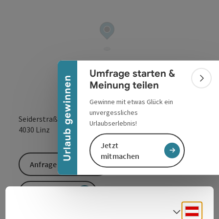
Banner einklappen
Umfrage starten &
Urlaub gewinnen
Bann
Meinung teilen
Gewinne mit etwas Glück ein
unvergessliches
Seiderstraße 57
Urlaubserlebnis!
in Google Maps
in Apple 
4030
Linz
Jetzt
mitmachen
Anfrage senden
Zur Website
Deuts
Sprach