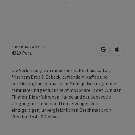
Herrenstraße 17
in Google Map
in Apple
4320
Perg
Die Verbindung von moderner Kaffeehauskultur,
frischem Brot & Gebäck, duftendem Kaffee und
herrlichen, hausgemachten Mehlspeisen ergibt die
familiäre und gemütliche Atmosphäre in den Winkler
Filialen. Die erfahrenen Hände und der liebevolle
Umgang mit Lebensmitteln erzeugen den
einzigartigen, unvergleichlichen Geschmack von
Winkler Brot- & Gebäck.