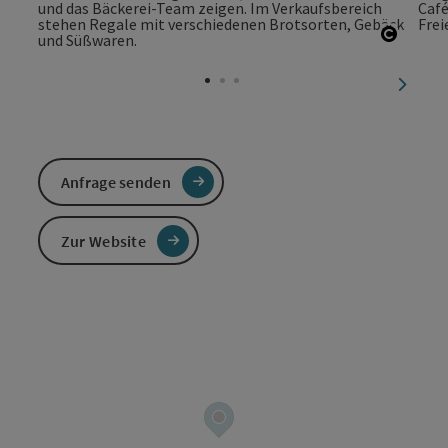
Copyri
nächst
Anfrage senden
Zur Website