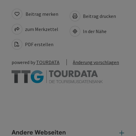
Beitrag merken
Beitrag drucken
zum Merkzettel
In der Nähe
PDF erstellen
powered by
TOURDATA
Änderung vorschlagen
Andere Webseiten
And