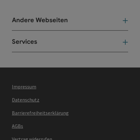
Andere Webseiten
And
Services
Ser
Impressum
Datenschutz
Barrierefreiheitserklärung
AGBs
Vertrag widerrufen