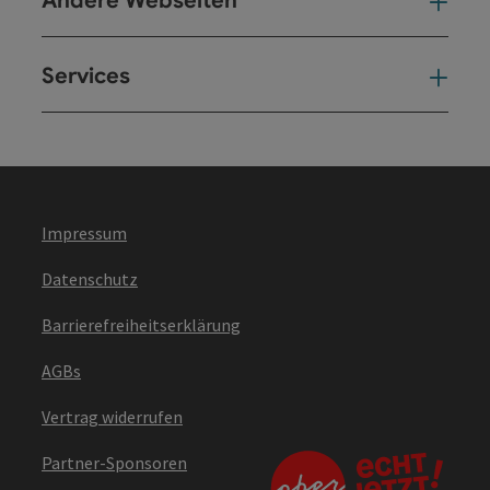
Andere Webseiten
And
Services
Ser
Impressum
Datenschutz
Barrierefreiheitserklärung
AGBs
Vertrag widerrufen
Partner-Sponsoren