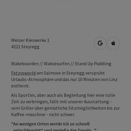
Welser Kieswerke 1
in Google Map
in Apple
4221
Steyregg
Wakeboarden // Waksesurfen // Stand Up Paddling
Fetzysworld
am Salmsee in Steyregg versprüht
Urlaubs-Atmosphäre und das nur 10 Minuten von Linz
entfernt.
Als Sportler, aber auch als Begleitung hier eine tolle
Zeit zu verbringen, fällt mit unserer Ausstattung -
vom Griller über gemütliche Sitzmöglichkeiten bis zur
Kaffee-maschine - nicht schwer.
"An wenigen Orten werde ich so schnell
„entschleunigt“ und genieße das Dasein..."