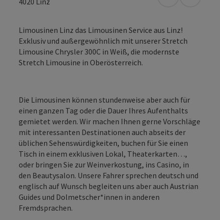
in Google Map
in Apple
4020
Linz
Limousinen Linz das Limousinen Service aus Linz!
Exklusiv und außergewöhnlich mit unserer Stretch
Limousine Chrysler 300C in Weiß, die modernste
Stretch Limousine in Oberösterreich.
Die Limousinen können stundenweise aber auch für
einen ganzen Tag oder die Dauer Ihres Aufenthalts
gemietet werden. Wir machen Ihnen gerne Vorschläge
mit interessanten Destinationen auch abseits der
üblichen Sehenswürdigkeiten, buchen für Sie einen
Tisch in einem exklusiven Lokal, Theaterkarten…,
oder bringen Sie zur Weinverkostung, ins Casino, in
den Beautysalon. Unsere Fahrer sprechen deutsch und
englisch auf Wunsch begleiten uns aber auch Austrian
Guides und Dolmetscher*innen in anderen
Fremdsprachen.