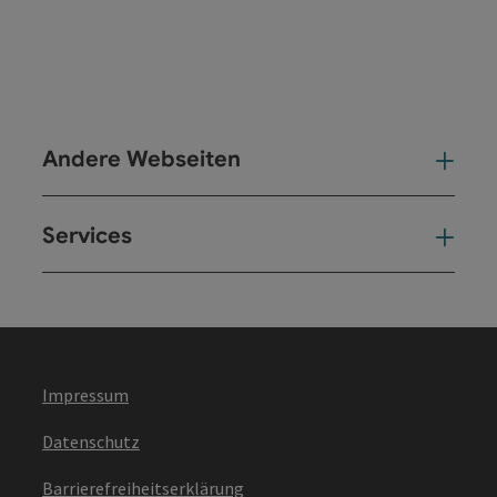
Andere Webseiten
And
Services
Ser
Impressum
Datenschutz
Barrierefreiheitserklärung