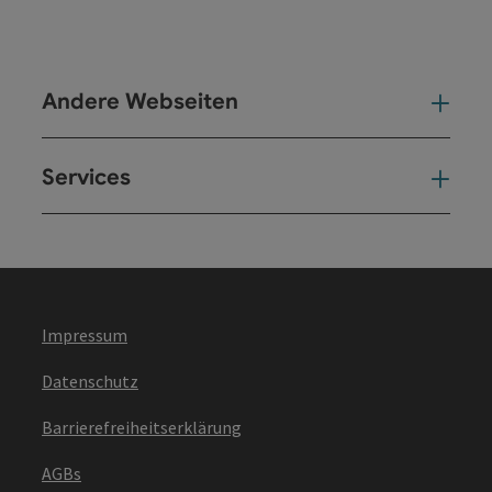
Andere Webseiten
And
Services
Ser
Impressum
Datenschutz
Barrierefreiheitserklärung
AGBs