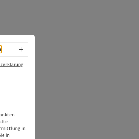
Sprachwahl - Menü öffnen
h
zerklärung
ränkten
alte
rmittlung in
ie in