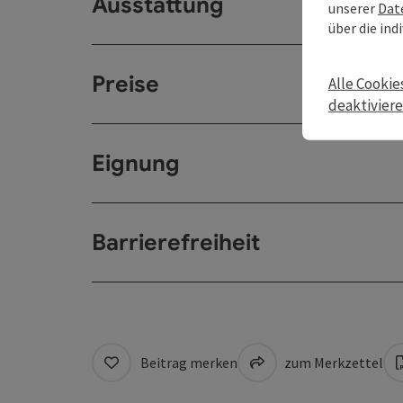
Ausstattung
unserer
Dat
über die ind
Preise
Alle Cookie
deaktivier
Eignung
Barrierefreiheit
Beitrag merken
zum Merkzettel