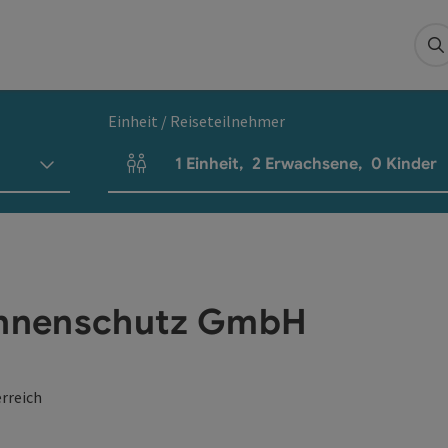
S
Einheit / Reiseteilnehmer
1
Einheit
,
2
Erwachsene
,
0
Kinder
Einheitenanzahl und Personenfelder
Sonnenschutz GmbH
rreich