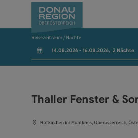
Accesskey
Accesskey
Accesskey
Accesskey
Accesskey
Accesskey
Zum Inhalt
Zur Navigation
Zum Seitenanfang
Zur Kontaktseite
Zum Impressum
Zur Startseite
[0]
[7]
[1]
[5]
[3]
[2]
Reisezeitraum / Nächte
14.08.2026
-
16.08.2026
,
2
Nächte
An- und Abreisefelder
Thaller Fenster & 
Hofkirchen im Mühlkreis, Oberösterreich, Öste