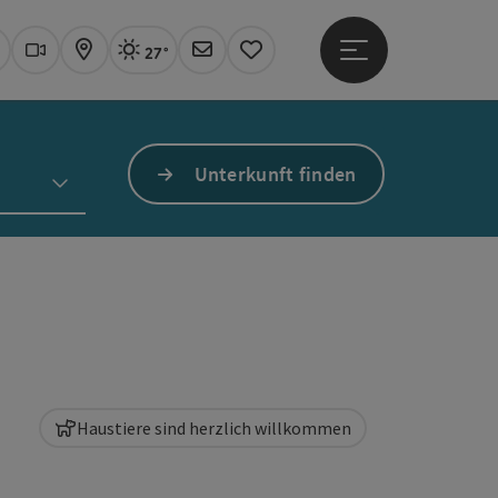
27°
Hauptmenü öffne
Aktuelles Wetter
Linz, sonnig
uchen
Webcams
Karte
Newsletter
Merkzettel
Unterkunft finden
Haustiere sind herzlich willkommen