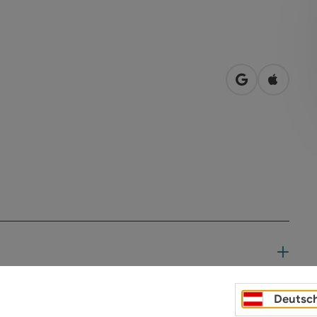
in Google Map
in Apple
Deutsc