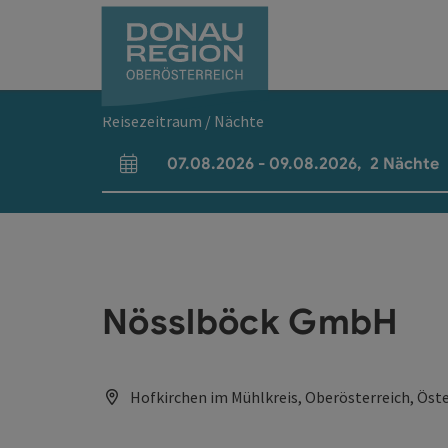
Accesskey
Accesskey
Accesskey
Accesskey
Accesskey
Accesskey
Zum Inhalt
Zur Navigation
Zum Seitenanfang
Zur Kontaktseite
Zum Impressum
Zur Startseite
[0]
[7]
[1]
[5]
[3]
[2]
Reisezeitraum / Nächte
07.08.2026
-
09.08.2026
,
2
Nächte
An- und Abreisefelder
Nösslböck GmbH
Hofkirchen im Mühlkreis, Oberösterreich, Öste