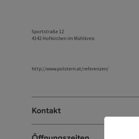
Sportstraße 12
4142
Hofkirchen im Mühlkreis
http://www.polstern.at/referenzen/
Kontakt
Öffnungszeiten