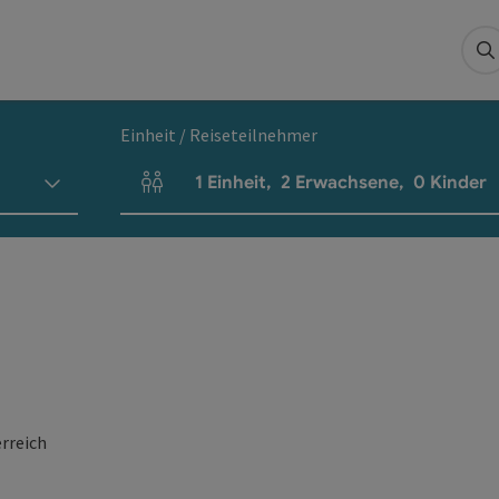
S
Einheit / Reiseteilnehmer
1
Einheit
,
2
Erwachsene
,
0
Kinder
Einheitenanzahl und Personenfelder
rreich