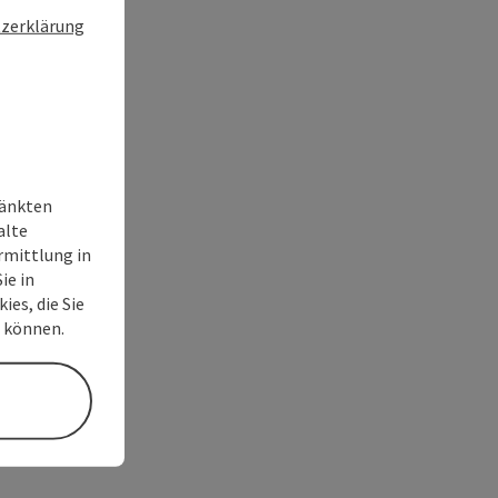
zerklärung
ränkten
alte
rmittlung in
ie in
ies, die Sie
n können.