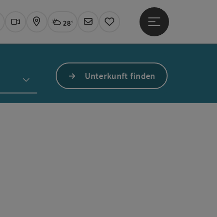
28°
Hauptmenü öffne
Aktuelles Wetter
Linz, wolkig
uchen
Webcams
Karte
Newsletter
Merkzettel
Unterkunft finden