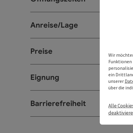
Anreise/Lage
Preise
Wir möchten
Funktionen 
personalisi
ein Drittlan
Eignung
unserer
Dat
über die ind
Barrierefreiheit
Alle Cookie
deaktivier