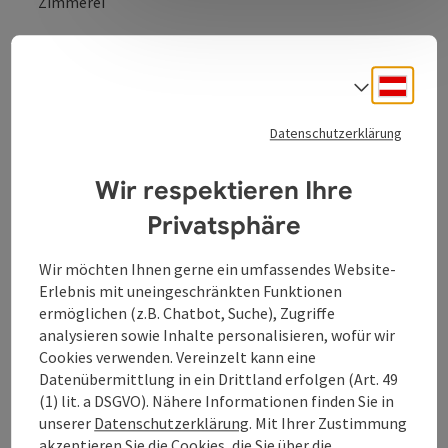
Zimmerei
Deuts
Sprach
Kontakt
Datenschutzerklärung
Öffnungszeiten
Wir respektieren Ihre
Privatsphäre
Anreise/Lage
Wir möchten Ihnen gerne ein umfassendes Website-
Erlebnis mit uneingeschränkten Funktionen
Ausstattung
ermöglichen (z.B. Chatbot, Suche), Zugriffe
analysieren sowie Inhalte personalisieren, wofür wir
Cookies verwenden. Vereinzelt kann eine
Preise
Datenübermittlung in ein Drittland erfolgen (Art. 49
(1) lit. a DSGVO). Nähere Informationen finden Sie in
unserer
Datenschutzerklärung
. Mit Ihrer Zustimmung
Eignung
akzeptieren Sie die Cookies, die Sie über die