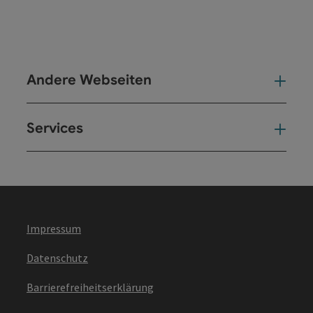
Andere Webseiten
And
Services
Ser
Impressum
Datenschutz
Barrierefreiheitserklärung