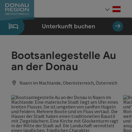
Accesskey
Accesskey
Accesskey
Accesskey
Accesskey
Accesskey
Zum Inhalt
Zur Navigation
Zum Seitenanfang
Zur Kontaktseite
Zum Impressum
Zur Startseite
[0]
[7]
[1]
[5]
[3]
[2]
Deut
Sprach
Unterkunft buchen
Bootsanlegestelle Au
an der Donau
Naarn im Machlande, Oberösterreich, Österreich