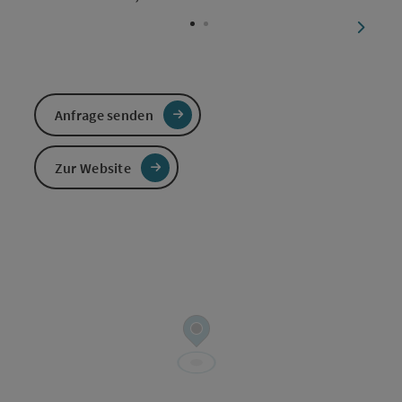
nächst
Anfrage senden
Zur Website