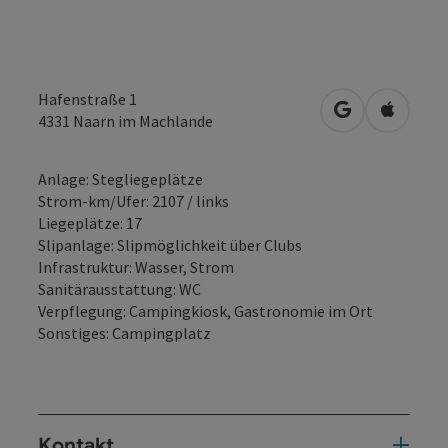
Hafenstraße 1
in Google Map
in Apple
4331
Naarn im Machlande
Anlage: Stegliegeplätze
Strom-km/Ufer: 2107 / links
Liegeplätze: 17
Slipanlage: Slipmöglichkeit über Clubs
Infrastruktur: Wasser, Strom
Sanitärausstattung: WC
Verpflegung: Campingkiosk, Gastronomie im Ort
Sonstiges: Campingplatz
Kontakt