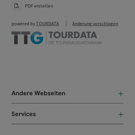
PDF erstellen
powered by
TOURDATA
Änderung vorschlagen
Andere Webseiten
And
Services
Ser