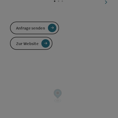
nächst
Anfrage senden
Zur Website