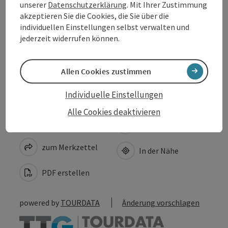
unserer
Datenschutzerklärung
. Mit Ihrer Zustimmung
akzeptieren Sie die Cookies, die Sie über die
individuellen Einstellungen selbst verwalten und
Eignung
jederzeit widerrufen können.
Barrierefreiheit
Allen Cookies zustimmen
Individuelle Einstellungen
Alle Cookies deaktivieren
Beitrag merken
Beitrag drucken
zum Merkzettel
In der Nähe
PDF erstellen
powered by
TOURDATA
Änderung vorschlagen