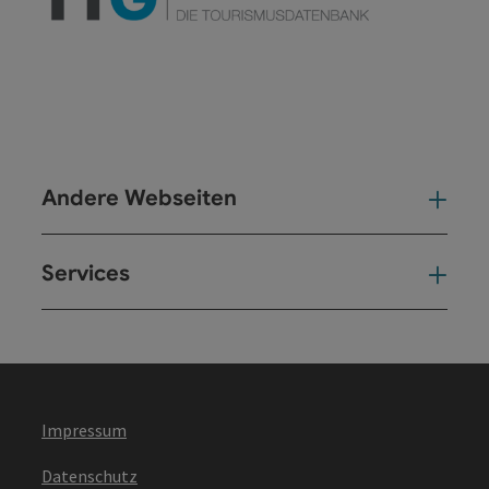
Andere Webseiten
And
Services
Ser
Impressum
Datenschutz