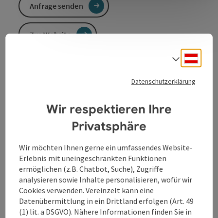
Anfrage senden
Zur Website
Deuts
Sprach
Donausteig-Startplatz
Datenschutzerklärung
Ihr Ausgangspunkt für eine Wanderung am
Donausteig
Wir respektieren Ihre
Privatsphäre
Wir möchten Ihnen gerne ein umfassendes Website-
Kontakt
Erlebnis mit uneingeschränkten Funktionen
ermöglichen (z.B. Chatbot, Suche), Zugriffe
analysieren sowie Inhalte personalisieren, wofür wir
Öffnungszeiten
Cookies verwenden. Vereinzelt kann eine
Datenübermittlung in ein Drittland erfolgen (Art. 49
(1) lit. a DSGVO). Nähere Informationen finden Sie in
Anreise/Lage