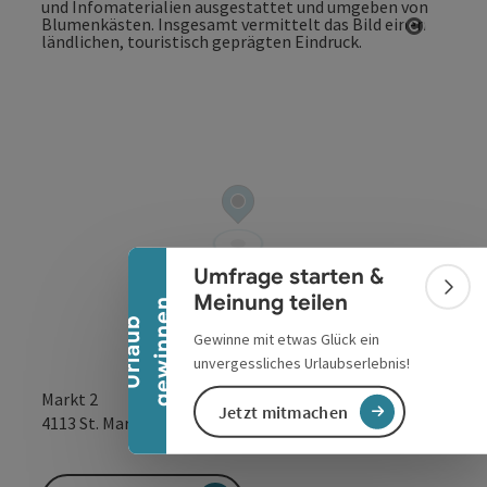
Copyrig
Banner einklappen
Umfrage starten &
Bann
Meinung teilen
n
U
r
l
a
u
b
g
e
w
i
n
n
e
Gewinne mit etwas Glück ein
unvergessliches Urlaubserlebnis!
Markt 2
Jetzt mitmachen
in Google Maps
in Apple 
4113
St. Martin im Mühlkreis