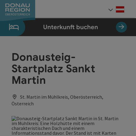
Accesskey
Accesskey
Accesskey
Accesskey
Accesskey
Accesskey
Zum Inhalt
Zur Navigation
Zum Seitenanfang
Zur Kontaktseite
Zum Impressum
Zur Startseite
[0]
[7]
[1]
[5]
[3]
[2]
Deut
Sprach
Unterkunft buchen
Donausteig-
Startplatz Sankt
Martin
St. Martin im Mühlkreis, Oberösterreich,
Österreich