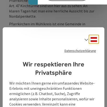
Pfarrkirchen ist ein Ort mit Weitblick der besonderen
Art. 47 Kirchtürme sind von hier aus zu sehen. An
klaren Tagen hat man eine herrliche Aussicht bis zur
Nordalpenkette.
Pfarrkirchen im Mühlkreis ist eine Gemeinde in
Oberösterreich im Bezirk Rohrbach im oberen
Mühlviertel. Ursprünglich unter der Lehnshoheit der
Deuts
Passauer Bischöfe, war das Gebiet während der
Sprach
Napoleonischen Kriege mehrfach u.a. von Bayern
besetzt. Seit 1814 gehört der Ort endgültig zu
Datenschutzerklärung
Oberösterreich
Wir respektieren Ihre
Privatsphäre
Kontakt
Wir möchten Ihnen gerne ein umfassendes Website-
Erlebnis mit uneingeschränkten Funktionen
ermöglichen (z.B. Chatbot, Suche), Zugriffe
Öffnungszeiten
analysieren sowie Inhalte personalisieren, wofür wir
Cookies verwenden. Vereinzelt kann eine