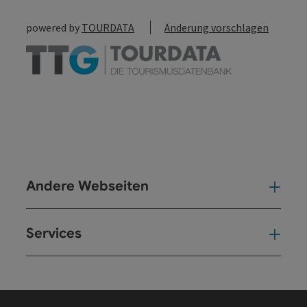
powered by
TOURDATA
Änderung vorschlagen
Andere Webseiten
And
Services
Ser