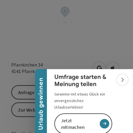
Banner einklappen
Pfarrkirchen 34
in Google Maps
in Apple 
4141
Pfarrkirchen im Mühlkreis
Umfrage starten &
Urlaub gewinnen
Bann
Meinung teilen
Anfrage senden
Gewinne mit etwas Glück ein
unvergessliches
Urlaubserlebnis!
Zur Website
Jetzt
mitmachen