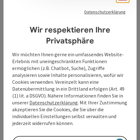
Austragungsort von Veranstaltungen.
Datenschutzerklärung
Wir respektieren Ihre
Kontakt
Privatsphäre
Wir möchten Ihnen gerne ein umfassendes Website-
Öffnungszeiten
Erlebnis mit uneingeschränkten Funktionen
ermöglichen (z.B. Chatbot, Suche), Zugriffe
analysieren sowie Inhalte personalisieren, wofür wir
Anreise/Lage
Cookies verwenden. Vereinzelt kann eine
Datenübermittlung in ein Drittland erfolgen (Art. 49
(1) lit. a DSGVO). Nähere Informationen finden Sie in
Barrierefreiheit
unserer
Datenschutzerklärung
. Mit Ihrer Zustimmung
akzeptieren Sie die Cookies, die Sie über die
individuellen Einstellungen selbst verwalten und
jederzeit widerrufen können.
Beitrag merken
Beitrag drucken