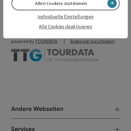
Allen Cookies zustimmen
zum Merkzettel
In der Nähe
Individuelle Einstellungen
PDF erstellen
Alle Cookies deaktivieren
powered by
TOURDATA
Änderung vorschlagen
Andere Webseiten
And
Services
Ser