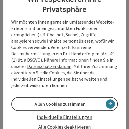
Eine Verpflegung der Gäste ist mit individuell zu
Privatsphäre
organisierendem Catering möglich.
Wir möchten Ihnen gerne ein umfassendes Website-
Erlebnis mit uneingeschränkten Funktionen
ermöglichen (z.B. Chatbot, Suche), Zugriffe
analysieren sowie Inhalte personalisieren, wofür wir
Cookies verwenden. Vereinzelt kann eine
Kontakt
Datenübermittlung in ein Drittland erfolgen (Art. 49
(1) lit. a DSGVO). Nähere Informationen finden Sie in
unserer
Datenschutzerklärung
. Mit Ihrer Zustimmung
Öffnungszeiten
akzeptieren Sie die Cookies, die Sie über die
individuellen Einstellungen selbst verwalten und
jederzeit widerrufen können.
Anreise/Lage
Allen Cookies zustimmen
Ausstattung
Individuelle Einstellungen
Preise
Alle Cookies deaktivieren