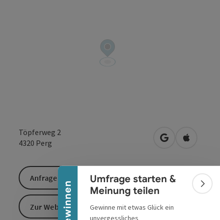
Banner einklappen
Töpferweg 2
in Google Maps
in Apple 
4320
Perg
Umfrage starten &
Anfrage senden
Bann
Meinung teilen
Zur Website
Gewinne mit etwas Glück ein
unvergessliches