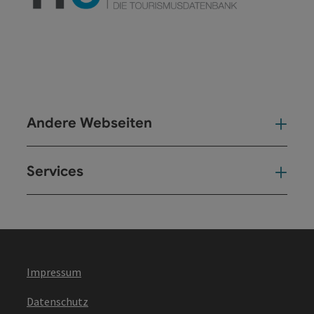
Andere Webseiten
And
Services
Ser
Impressum
Datenschutz