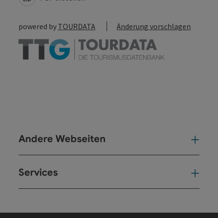
powered by
TOURDATA
Änderung vorschlagen
Andere Webseiten
And
Services
Ser