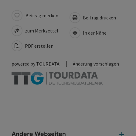
Beitrag merken
Beitrag drucken
zum Merkzettel
In der Nähe
PDF erstellen
powered by
TOURDATA
Änderung vorschlagen
Andere Webseiten
And