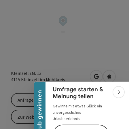
Banner einklappen
Kleinzell i.M. 13
in Google Maps
in Apple 
4115
Kleinzell im Mühlkreis
Umfrage starten &
Urlaub gewinnen
Bann
Meinung teilen
Anfrage senden
Gewinne mit etwas Glück ein
unvergessliches
Zur Website
Urlaubserlebnis!