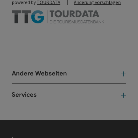
powered by
TOURDATA
Änderung vorschlagen
Andere Webseiten
And
Services
Ser