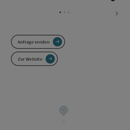
Copyri
nächst
Anfrage senden
Zur Website