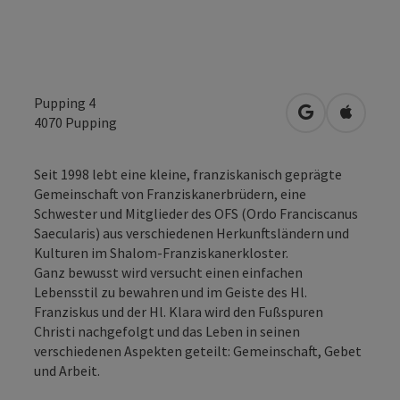
Pupping 4
in Google Map
in Apple
4070
Pupping
Seit 1998 lebt eine kleine, franziskanisch geprägte
Gemeinschaft von Franziskanerbrüdern, eine
Schwester und Mitglieder des OFS (Ordo Franciscanus
Saecularis) aus verschiedenen Herkunftsländern und
Kulturen im Shalom-Franziskanerkloster.
Ganz bewusst wird versucht einen einfachen
Lebensstil zu bewahren und im Geiste des Hl.
Franziskus und der Hl. Klara wird den Fußspuren
Christi nachgefolgt und das Leben in seinen
verschiedenen Aspekten geteilt: Gemeinschaft, Gebet
und Arbeit.