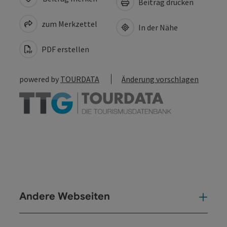
Beitrag drucken
zum Merkzettel
In der Nähe
PDF erstellen
powered by
TOURDATA
Änderung vorschlagen
Andere Webseiten
And