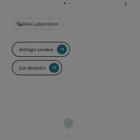
nächst
Bike Ladestation
Anfrage senden
Zur Website