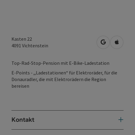
Kasten 22
in Google Map
in Apple
4091
Vichtenstein
Top-Rad-Stop-Pension mit E-Bike-Ladestation
E-Points - ,,Ladestationen“ für Elektroräder, für die
Donauradler, die mit Elektrorädern die Region
bereisen
Kontakt