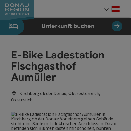
Accesskey
Accesskey
Accesskey
Accesskey
Accesskey
Accesskey
Zum Inhalt
Zur Navigation
Zum Seitenanfang
Zur Kontaktseite
Zum Impressum
Zur Startseite
[0]
[7]
[1]
[5]
[3]
[2]
Deut
Sprach
Unterkunft buchen
E-Bike Ladestation
Fischgasthof
Aumüller
Kirchberg ob der Donau, Oberösterreich,
Österreich