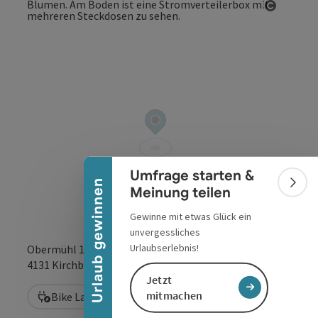
Copyrig
Banner einklappen
Umfrage starten &
Urlaub gewinnen
Bann
Meinung teilen
Gewinne mit etwas Glück ein
unvergessliches
Urlaubserlebnis!
Obermühl 13
in Google Maps
in Apple 
4131
Kirchberg ob der Donau
Jetzt
mitmachen
Bike Ladestation