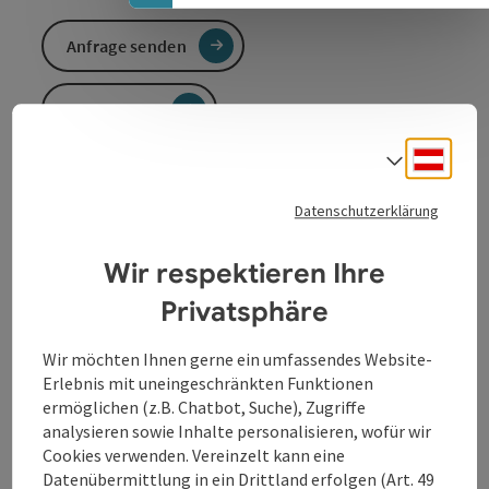
Anfrage senden
Zur Website
Deuts
Sprach
E-Bike Ladestation beim Fischgasthof Aumüller in
Datenschutzerklärung
Obermühl
E-Bike Ladestation beim Fischgasthof Aumüller in
Wir respektieren Ihre
Obermühl
Privatsphäre
Wir möchten Ihnen gerne ein umfassendes Website-
Erlebnis mit uneingeschränkten Funktionen
Kontakt
ermöglichen (z.B. Chatbot, Suche), Zugriffe
analysieren sowie Inhalte personalisieren, wofür wir
Cookies verwenden. Vereinzelt kann eine
Öffnungszeiten
Datenübermittlung in ein Drittland erfolgen (Art. 49