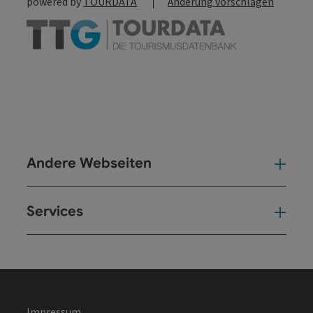
powered by
TOURDATA
Änderung vorschlagen
Andere Webseiten
And
Services
Ser
Impressum