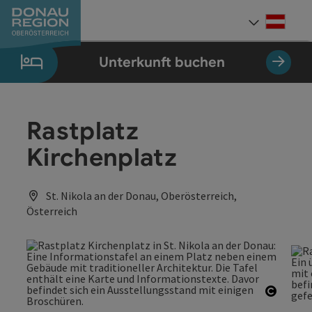
Accesskey
Accesskey
Accesskey
Accesskey
Accesskey
Accesskey
Zum Inhalt
Zur Navigation
Zum Seitenanfang
Zur Kontaktseite
Zum Impressum
Zur Startseite
[0]
[7]
[1]
[5]
[3]
[2]
Deut
Sprach
Unterkunft buchen
Rastplatz
Kirchenplatz
St. Nikola an der Donau, Oberösterreich,
Österreich
Copyri