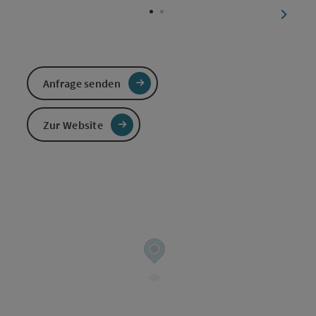
nächst
Anfrage senden
Zur Website