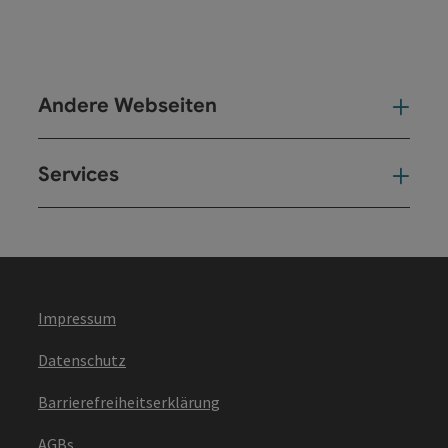
Andere Webseiten
And
Services
Ser
Impressum
Datenschutz
Barrierefreiheitserklärung
AGBs