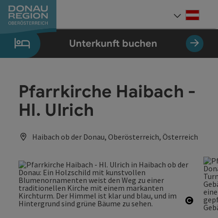
Accesskey
Accesskey
Accesskey
Accesskey
Accesskey
Accesskey
Zum Inhalt
Zur Navigation
Zum Seitenanfang
Zur Kontaktseite
Zum Impressum
Zur Startseite
[0]
[7]
[1]
[5]
[3]
[2]
Deut
Sprach
Unterkunft buchen
Pfarrkirche Haibach -
Hl. Ulrich
Haibach ob der Donau, Oberösterreich, Österreich
Copyri