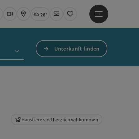
28°
Hauptmenü öffne
Aktuelles Wetter
Linz, wolkig
uchen
Webcams
Karte
Newsletter
Merkzettel
Unterkunft finden
Haustiere sind herzlich willkommen