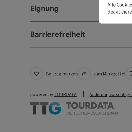
Alle Cookie
Eignung
deaktivier
Barrierefreiheit
Beitrag merken
zum Merkzettel
powered by
TOURDATA
Änderung vorschlag