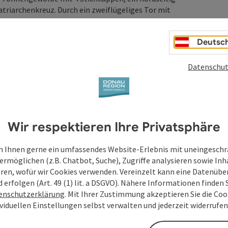
riarchenkreuz. Durch ein zweiflügeliges Tor mit
statteten Innenraum, der im vorderen Bereich eine ...
Deutsc
Datenschut
Wir respektieren Ihre Privatsphäre
 Ihnen gerne ein umfassendes Website-Erlebnis mit uneingesch
ermöglichen (z.B. Chatbot, Suche), Zugriffe analysieren sowie Inh
eren, wofür wir Cookies verwenden. Vereinzelt kann eine Datenübe
d erfolgen (Art. 49 (1) lit. a DSGVO). Nähere Informationen finden S
enschutzerklärung
. Mit Ihrer Zustimmung akzeptieren Sie die Cook
ividuellen Einstellungen selbst verwalten und jederzeit widerrufe