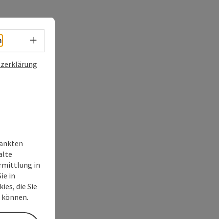
Sprachwahl - Menü öffnen
h
zerklärung
ränkten
alte
rmittlung in
ie in
ies, die Sie
n können.