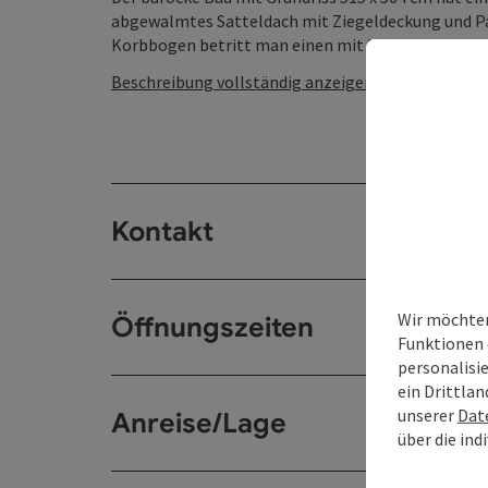
abgewalmtes Satteldach mit Ziegeldeckung und Pat
Korbbogen betritt man einen mit Sitzbänken ausge
Beschreibung vollständig anzeigen
Kontakt
Wir möchten
Öffnungszeiten
Funktionen 
personalisi
ein Drittlan
unserer
Dat
Anreise/Lage
über die ind