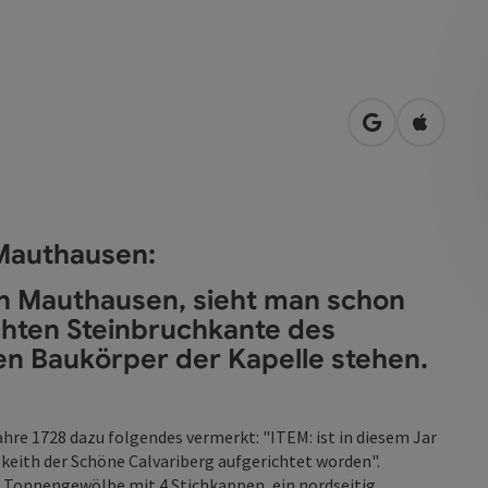
in Google Map
in Apple
 Mauthausen:
 Mauthausen, sieht man schon
chten Steinbruchkante des
n Baukörper der Kapelle stehen.
hre 1728 dazu folgendes vermerkt: "ITEM: ist in diesem Jar
keith der Schöne Calvariberg aufgerichtet worden".
n Tonnengewölbe mit 4 Stichkappen, ein nordseitig