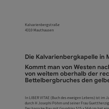
Kalvarienbergstraße
4310
Mauthausen
Die Kalvarienbergkapelle in
Kommt man von Westen nach
von weitem oberhalb der re
Bettelbergbruches den gelbe
In LIBER VITAE (Buch des eweigen Lebens) ist im Ja
durch H Josephi Pöhm und seiner Frau Guettherzig
Der barocke Bau mit Grundriss 515 x 564 cm hat ei