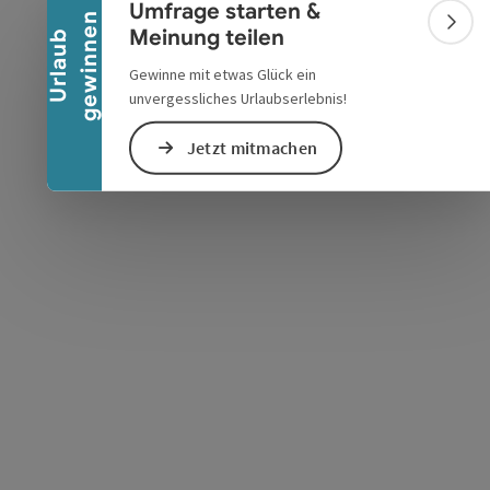
Umfrage starten &
n
Bann
Meinung teilen
U
r
l
a
u
b
g
e
w
i
n
n
e
Gewinne mit etwas Glück ein
unvergessliches Urlaubserlebnis!
s öffnen
 Maps öffnen
Jetzt mitmachen