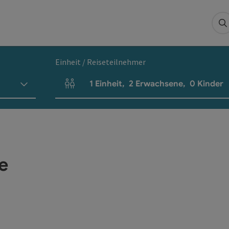
S
Einheit / Reiseteilnehmer
1
Einheit
,
2
Erwachsene
,
0
Kinder
Einheitenanzahl und Personenfelder
e