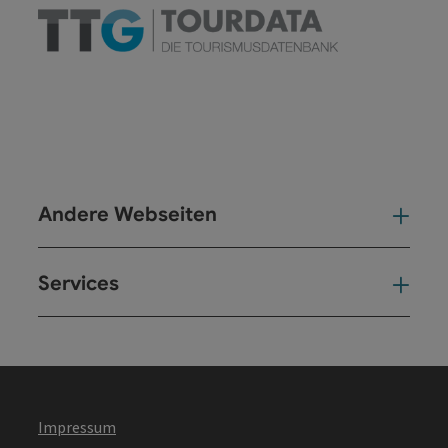
Andere Webseiten
And
Services
Ser
Impressum