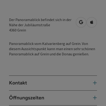
Der Panoramablick befindet sich in der
in Google Map
in Apple
Nähe der Jubiläumstraße
4360
Grein
Panoramablick vom Kalvarienberg auf Grein. Von
diesem Aussichtspunkt kann man einen sehr schönen
Panoramablick auf Grein und die Donau genießen.
Kontakt
Öffnungszeiten