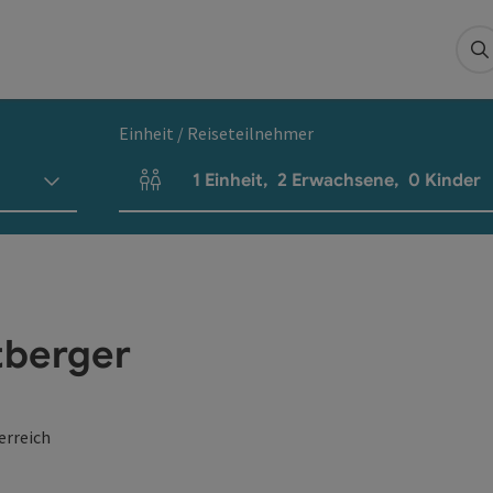
S
Einheit / Reiseteilnehmer
1
Einheit
,
2
Erwachsene
,
0
Kinder
Einheitenanzahl und Personenfelder
tberger
erreich