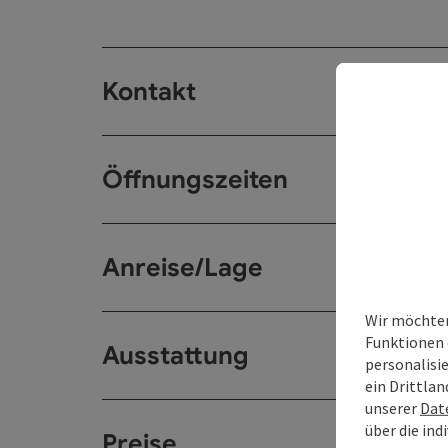
Kontakt
Öffnungszeiten
Anreise/Lage
Wir möchten
Funktionen 
Ausstattung
personalisi
ein Drittlan
unserer
Dat
über die ind
Preise