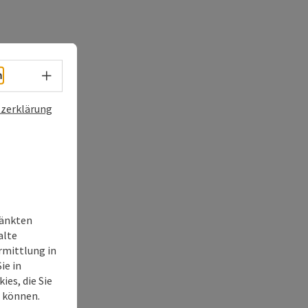
Sprachwahl - Menü öffnen
h
zerklärung
ränkten
alte
rmittlung in
ie in
ies, die Sie
n können.