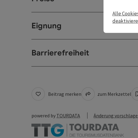
Alle Cookie
deaktivier
Eignung
Barrierefreiheit
Beitrag merken
zum Merkzettel
powered by
TOURDATA
Änderung vorschlag