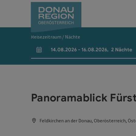
Accesskey
Accesskey
Accesskey
Accesskey
Accesskey
Accesskey
Zum Inhalt
Zur Navigation
Zum Seitenanfang
Zur Kontaktseite
Zum Impressum
Zur Startseite
[0]
[7]
[1]
[5]
[3]
[2]
Reisezeitraum / Nächte
14.08.2026
-
16.08.2026
,
2
Nächte
An- und Abreisefelder
Panoramablick Fürs
Feldkirchen an der Donau, Oberösterreich, Öst