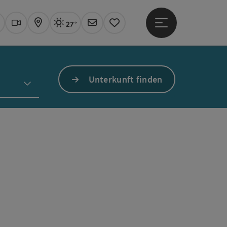
27°
Hauptmenü öffne
Aktuelles Wetter
Linz, sonnig
uchen
Webcams
Karte
Newsletter
Merkzettel
Unterkunft finden