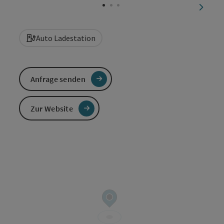
nächst
Auto Ladestation
Anfrage senden
Zur Website