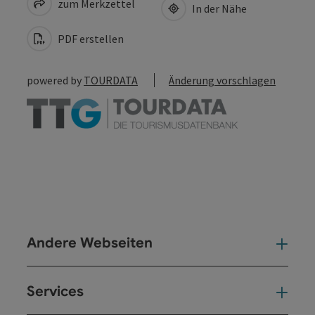
zum Merkzettel
In der Nähe
PDF erstellen
powered by
TOURDATA
Änderung vorschlagen
Andere Webseiten
And
Services
Ser