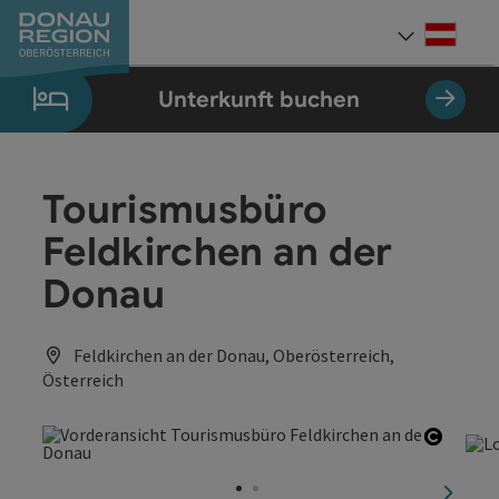
Accesskey
Accesskey
Accesskey
Accesskey
Accesskey
Accesskey
Zum Inhalt
Zur Navigation
Zum Seitenanfang
Zur Kontaktseite
Zum Impressum
Zur Startseite
[0]
[7]
[1]
[5]
[3]
[2]
Deut
Sprach
Unterkunft buchen
Tourismusbüro
Feldkirchen an der
Donau
Feldkirchen an der Donau, Oberösterreich,
Österreich
Copyri
nächst