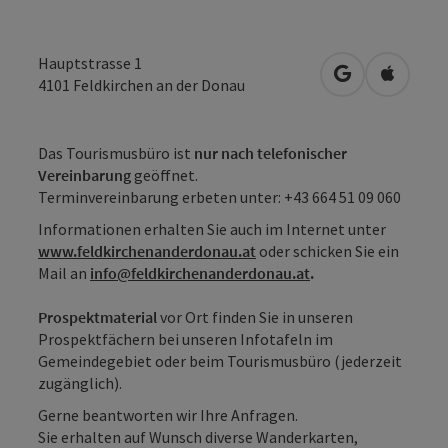
Hauptstrasse 1
in Google Map
in Apple
4101
Feldkirchen an der Donau
Das Tourismusbüro ist
nur nach telefonischer
Vereinbarung
geöffnet.
Terminvereinbarung erbeten unter: +43 664 51 09 060
Informationen erhalten Sie auch im Internet unter
www.feldkirchenanderdonau.at
oder schicken Sie ein
Mail an
info@feldkirchenanderdonau.at
.
Prospektmaterial
vor Ort finden Sie in unseren
Prospektfächern bei unseren Infotafeln im
Gemeindegebiet oder beim Tourismusbüro (jederzeit
zugänglich).
Gerne beantworten wir Ihre Anfragen.
Sie erhalten auf Wunsch diverse Wanderkarten,