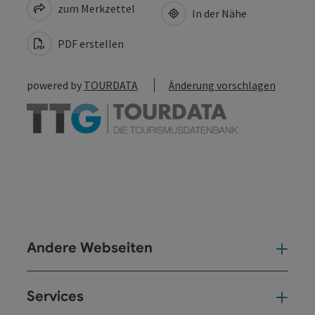
zum Merkzettel
In der Nähe
PDF erstellen
powered by
TOURDATA
Änderung vorschlagen
Andere Webseiten
And
Services
Ser