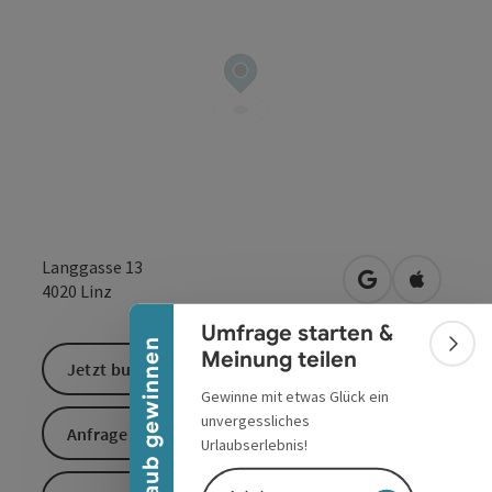
Banner einklappen
Langgasse 13
in Google Maps
in Apple 
4020
Linz
Umfrage starten &
Urlaub gewinnen
Bann
Meinung teilen
Jetzt buchen
Gewinne mit etwas Glück ein
unvergessliches
Anfrage senden
Urlaubserlebnis!