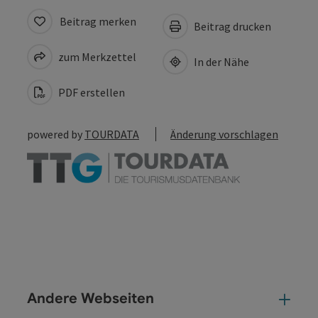
Beitrag merken
Beitrag drucken
zum Merkzettel
In der Nähe
PDF erstellen
powered by
TOURDATA
Änderung vorschlagen
Andere Webseiten
And