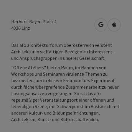
Herbert-Bayer-Platz 1
in Google Map
in Apple
4020
Linz
Das afo architekturforum oberösterreich versteht
Architektur in vielfältigen Bezügen zu Interessens-
und Anspruchsgruppen in unserer Gesellschaft.
"Offene Ateliers" bieten Raum, im Rahmen von
Workshops und Seminaren virulente Themen zu
bearbeiten, um in diesem Freiraum fürs Experiment
durch fächerübergreifende Zusammenarbeit zu neuen
Lösungsansätzen zu gelangen. So ist das afo
regelmäßiger Veranstaltungsort einer offenen und
lebendigen Szene, mit Schwerpunkt im Austausch mit
anderen Kultur- und Bildungseinrichtungen,
Architekten, Kunst- und Kulturschaffenden.