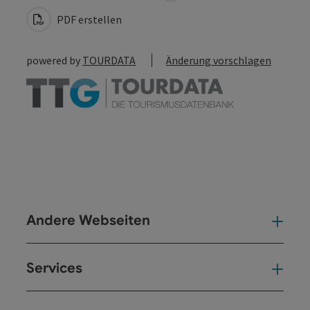
PDF erstellen
powered by
TOURDATA
Änderung vorschlagen
Andere Webseiten
And
Services
Ser