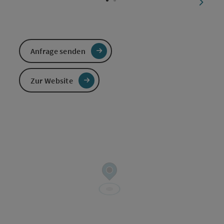
nächst
Anfrage senden
Zur Website