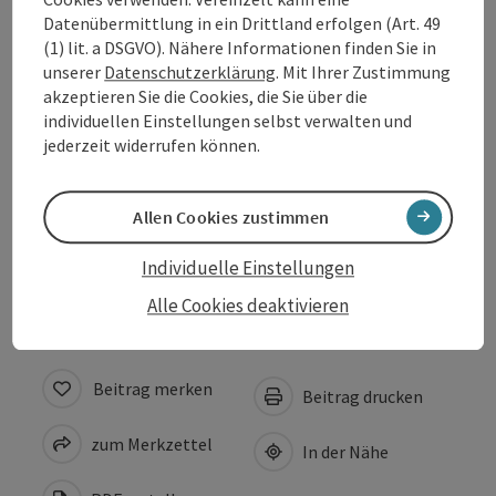
Datenübermittlung in ein Drittland erfolgen (Art. 49
Öffnungszeiten
(1) lit. a DSGVO). Nähere Informationen finden Sie in
unserer
Datenschutzerklärung
. Mit Ihrer Zustimmung
akzeptieren Sie die Cookies, die Sie über die
Anreise/Lage
individuellen Einstellungen selbst verwalten und
jederzeit widerrufen können.
Eignung
Allen Cookies zustimmen
Barrierefreiheit
Individuelle Einstellungen
Alle Cookies deaktivieren
Beitrag merken
Beitrag drucken
zum Merkzettel
In der Nähe