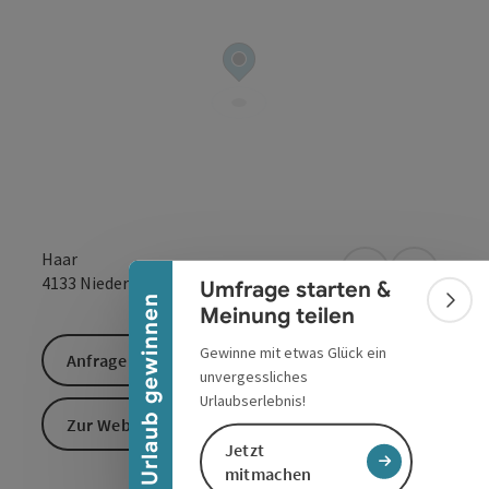
Banner einklappen
Haar
in Google Maps
in Apple 
4133
Niederkappel
Umfrage starten &
Urlaub gewinnen
Bann
Meinung teilen
Gewinne mit etwas Glück ein
Anfrage senden
unvergessliches
Urlaubserlebnis!
Zur Website
Jetzt
mitmachen