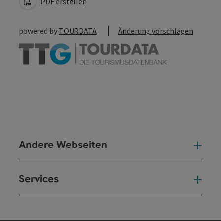
PDF erstellen
powered by
TOURDATA
Änderung vorschlagen
Andere Webseiten
And
Services
Ser