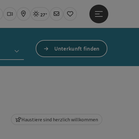
27°
Hauptmenü öffne
Aktuelles Wetter
Linz, sonnig
uchen
Webcams
Karte
Newsletter
Merkzettel
Unterkunft finden
Haustiere sind herzlich willkommen