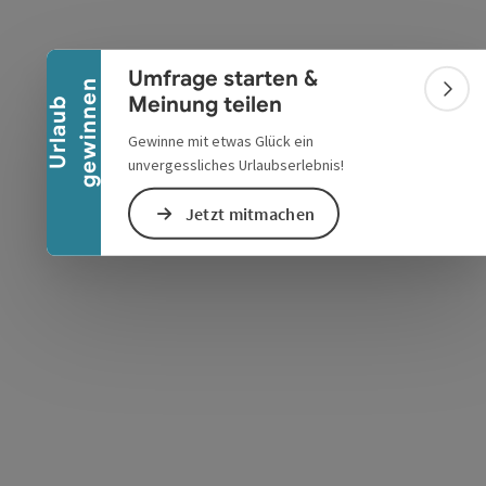
Banner einklappen
Umfrage starten &
n
Bann
Meinung teilen
U
r
l
a
u
b
g
e
w
i
n
n
e
s öffnen
 Maps öffnen
Gewinne mit etwas Glück ein
unvergessliches Urlaubserlebnis!
Jetzt mitmachen