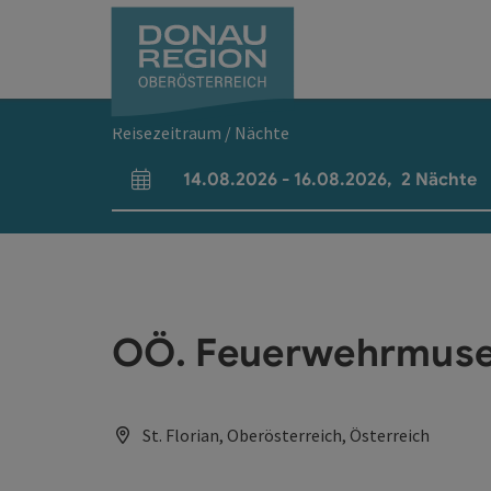
Accesskey
Accesskey
Accesskey
Accesskey
Accesskey
Accesskey
Zum Inhalt
Zur Navigation
Zum Seitenanfang
Zur Kontaktseite
Zum Impressum
Zur Startseite
[0]
[7]
[1]
[5]
[3]
[2]
Reisezeitraum / Nächte
14.08.2026
-
16.08.2026
,
2
Nächte
An- und Abreisefelder
OÖ. Feuerwehrmus
St. Florian, Oberösterreich, Österreich