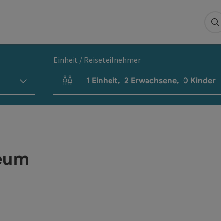
S
Einheit / Reiseteilnehmer
1
Einheit
,
2
Erwachsene
,
0
Kinder
Einheitenanzahl und Personenfelder
eum