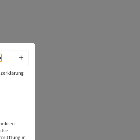
Sprachwahl - Menü öffnen
h
zerklärung
ränkten
alte
rmittlung in