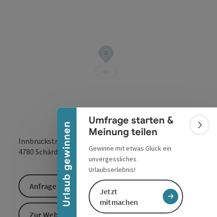
Banner einklappen
Umfrage starten &
Urlaub gewinnen
Bann
Meinung teilen
Innbruckstraße 29
Gewinne mit etwas Glück ein
in Google Maps
in Apple 
4780
Schärding
unvergessliches
Urlaubserlebnis!
Anfrage senden
Jetzt
mitmachen
Zur Website