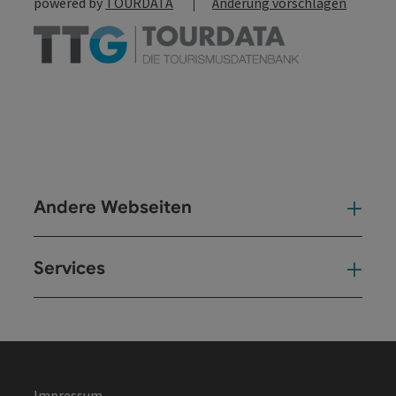
powered by
TOURDATA
Änderung vorschlagen
Andere Webseiten
And
Services
Ser
Impressum