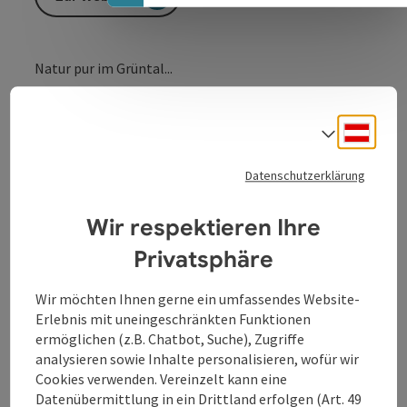
Natur pur im Grüntal...
Entlang des Rundwanderweges Schärdinger Innauen
(zwischen Kurhaus und Sportplatz St. Florian) finden
Deuts
Sprach
Sie interessante Informationen zur Aulandschaft des
Inns. Aussichts- und Ruheplätze laden zum Verweilen
Datenschutzerklärung
ein. Der Weg ist ganzjährig begehbar.
Wir respektieren Ihre
Privatsphäre
Kontakt
Wir möchten Ihnen gerne ein umfassendes Website-
Erlebnis mit uneingeschränkten Funktionen
Öffnungszeiten
ermöglichen (z.B. Chatbot, Suche), Zugriffe
analysieren sowie Inhalte personalisieren, wofür wir
Cookies verwenden. Vereinzelt kann eine
Anreise/Lage
Datenübermittlung in ein Drittland erfolgen (Art. 49