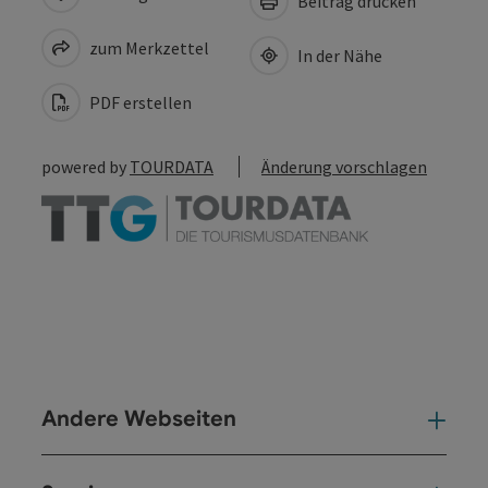
Beitrag drucken
zum Merkzettel
In der Nähe
PDF erstellen
powered by
TOURDATA
Änderung vorschlagen
Andere Webseiten
And