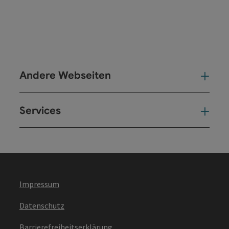
Andere Webseiten
And
Services
Ser
Impressum
Datenschutz
Barrierefreiheitserklärung