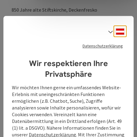
850 Jahre alte Stiftskirche, Deckenfresko
Ganzjährige Führungen - Anmeldung erbeten.
Stiftskirchenführung auch in englischer Sprache.
Deuts
Sprach
Dauer der Führung: 30 - 45 Minuten
Datenschutzerklärung
Wir respektieren Ihre
Kontakt
Privatsphäre
Öffnungszeiten
Wir möchten Ihnen gerne ein umfassendes Website-
Erlebnis mit uneingeschränkten Funktionen
ermöglichen (z.B. Chatbot, Suche), Zugriffe
Anreise/Lage
analysieren sowie Inhalte personalisieren, wofür wir
Cookies verwenden. Vereinzelt kann eine
Datenübermittlung in ein Drittland erfolgen (Art. 49
Ausstattung
(1) lit. a DSGVO). Nähere Informationen finden Sie in
unserer
Datenschutzerklärung
. Mit Ihrer Zustimmung