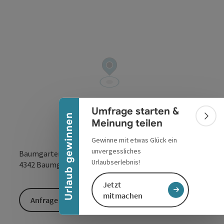
Banner einklappen
Umfrage starten &
Urlaub gewinnen
Bann
Meinung teilen
Gewinne mit etwas Glück ein
unvergessliches
Baumgartenberg 39
Urlaubserlebnis!
in Google Maps
in Apple 
4342
Baumgartenberg
Jetzt
mitmachen
Anfrage senden