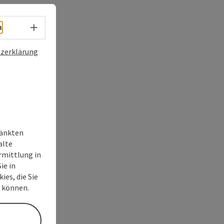
Sprachwahl - Menü öffnen
h
zerklärung
ränkten
alte
rmittlung in
ie in
ies, die Sie
n können.