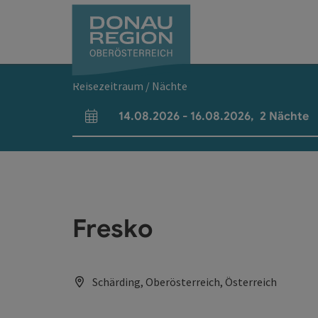
Accesskey
Accesskey
Accesskey
Accesskey
Accesskey
Accesskey
Zum Inhalt
Zur Navigation
Zum Seitenanfang
Zur Kontaktseite
Zum Impressum
Zur Startseite
[0]
[7]
[1]
[5]
[3]
[2]
Reisezeitraum / Nächte
14.08.2026
-
16.08.2026
,
2
Nächte
An- und Abreisefelder
Fresko
Schärding, Oberösterreich, Österreich