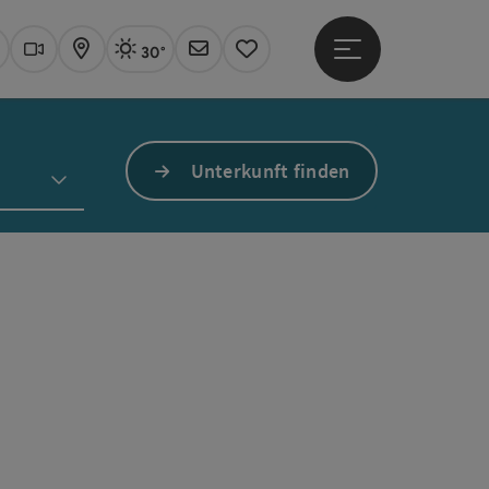
30°
Hauptmenü öffne
Aktuelles Wetter
Linz, sonnig
uchen
Webcams
Karte
Newsletter
Merkzettel
Unterkunft finden