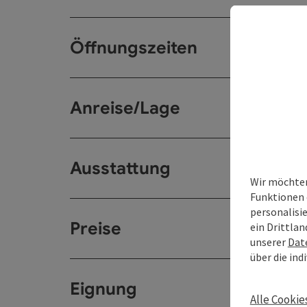
Öffnungszeiten
Anreise/Lage
Ausstattung
Wir möchten
Funktionen 
personalisi
Preise
ein Drittlan
unserer
Dat
über die ind
Eignung
Alle Cookie