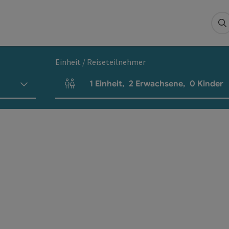
S
Einheit / Reiseteilnehmer
1
Einheit
,
2
Erwachsene
,
0
Kinder
Einheitenanzahl und Personenfelder