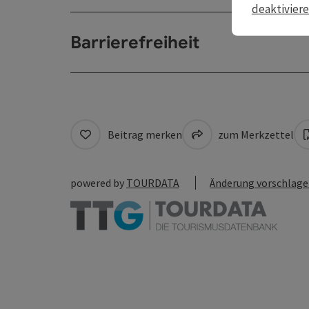
deaktivier
Barrierefreiheit
Beitrag merken
zum Merkzettel
powered by
TOURDATA
Änderung vorschlag