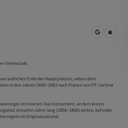
in Google Map
in Apple
zer Innenstadt.
ht am südlichen Ende des Hauptplatzes, neben dem
iten in den Jahren 1669–1683 nach Plänen von P.F. Carlone
rucknerorgel im Inneren: Das Instrument, an dem Anton
rganist dreizehn Jahre lang (1856–1868) wirkte, befindet
knerorgeln im Originalzustand.