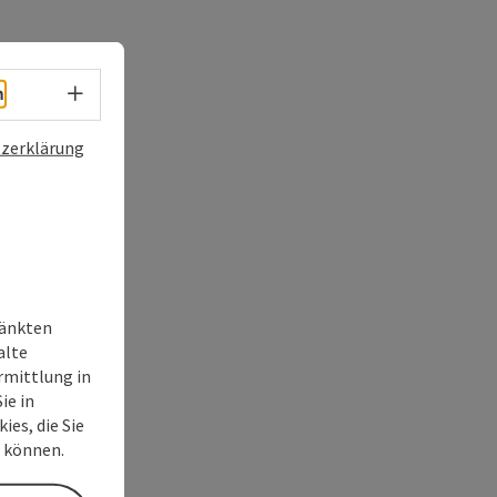
Sprachwahl - Menü öffnen
h
zerklärung
ränkten
alte
rmittlung in
ie in
ies, die Sie
n können.