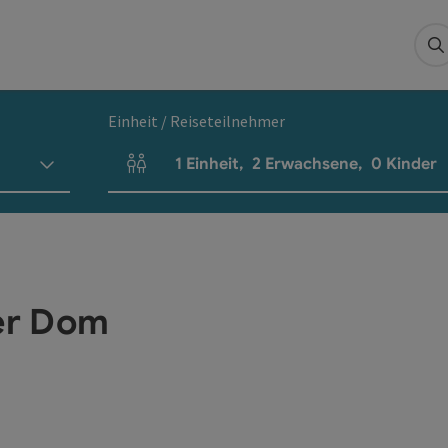
S
Einheit / Reiseteilnehmer
1
Einheit
,
2
Erwachsene
,
0
Kinder
Einheitenanzahl und Personenfelder
ter Dom