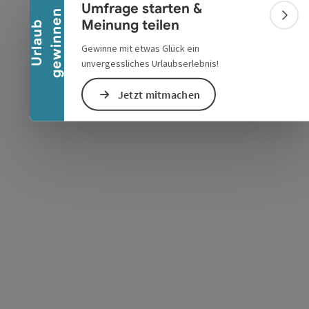
Umfrage starten &
n
Bann
Meinung teilen
U
r
l
a
u
b
g
e
w
i
n
n
e
Gewinne mit etwas Glück ein
unvergessliches Urlaubserlebnis!
s öffnen
 Maps öffnen
Jetzt mitmachen