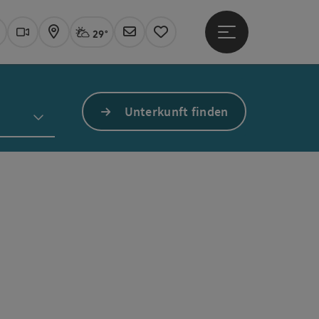
29°
Hauptmenü öffne
Aktuelles Wetter
Linz, stark bewölkt
uchen
Webcams
Karte
Newsletter
Merkzettel
Unterkunft finden