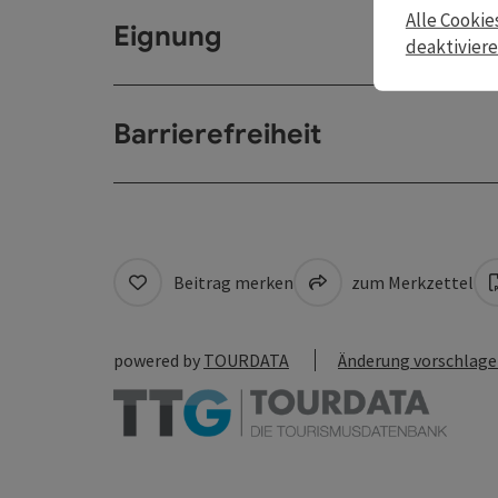
Alle Cookie
Eignung
deaktivier
Barrierefreiheit
Beitrag merken
zum Merkzettel
powered by
TOURDATA
Änderung vorschlag