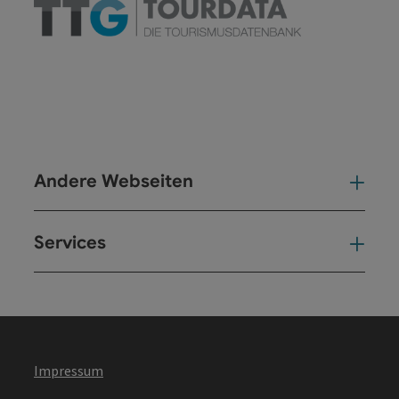
Andere Webseiten
And
Services
Ser
Impressum