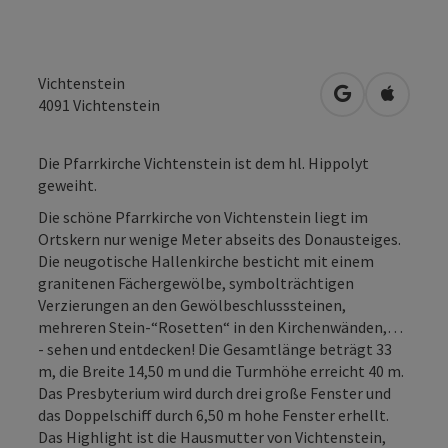
Vichtenstein
in Google Map
in Apple
4091
Vichtenstein
Die Pfarrkirche Vichtenstein ist dem hl. Hippolyt
geweiht.
Die schöne Pfarrkirche von Vichtenstein liegt im
Ortskern nur wenige Meter abseits des Donausteiges.
Die neugotische Hallenkirche besticht mit einem
granitenen Fächergewölbe, symbolträchtigen
Verzierungen an den Gewölbeschlusssteinen,
mehreren Stein-“Rosetten“ in den Kirchenwänden,…
- sehen und entdecken! Die Gesamtlänge beträgt 33
m, die Breite 14,50 m und die Turmhöhe erreicht 40 m.
Das Presbyterium wird durch drei große Fenster und
das Doppelschiff durch 6,50 m hohe Fenster erhellt.
Das Highlight ist die Hausmutter von Vichtenstein,