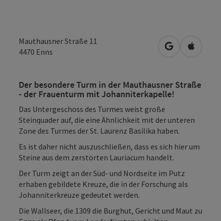
Mauthausner Straße 11
in Google Map
in Apple
4470
Enns
Der besondere Turm in der Mauthausner Straße
- der Frauenturm mit Johanniterkapelle!
Das Untergeschoss des Turmes weist große
Steinquader auf, die eine Ähnlichkeit mit der unteren
Zone des Turmes der St. Laurenz Basilika haben.
Es ist daher nicht auszuschließen, dass es sich hier um
Steine aus dem zerstörten Lauriacum handelt.
Der Turm zeigt an der Süd- und Nordseite im Putz
erhaben gebildete Kreuze, die in der Forschung als
Johanniterkreuze gedeutet werden.
Die Wallseer, die 1309 die Burghut, Gericht und Maut zu