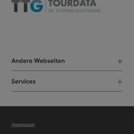
Andere Webseiten
And
Services
Ser
Impressum