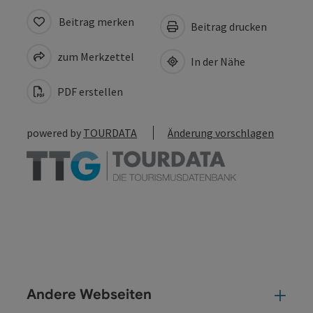
Beitrag merken
Beitrag drucken
zum Merkzettel
In der Nähe
PDF erstellen
powered by
TOURDATA
Änderung vorschlagen
Andere Webseiten
And