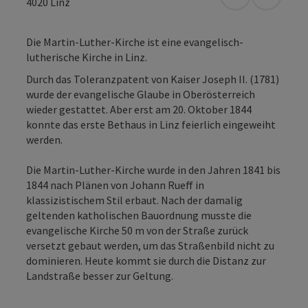
in Google Map
in Apple
4020
Linz
Die Martin-Luther-Kirche ist eine evangelisch-
lutherische Kirche in Linz.
Durch das Toleranzpatent von Kaiser Joseph II. (1781)
wurde der evangelische Glaube in Oberösterreich
wieder gestattet. Aber erst am 20. Oktober 1844
konnte das erste Bethaus in Linz feierlich eingeweiht
werden.
Die Martin-Luther-Kirche wurde in den Jahren 1841 bis
1844 nach Plänen von Johann Rueff in
klassizistischem Stil erbaut. Nach der damalig
geltenden katholischen Bauordnung musste die
evangelische Kirche 50 m von der Straße zurück
versetzt gebaut werden, um das Straßenbild nicht zu
dominieren. Heute kommt sie durch die Distanz zur
Landstraße besser zur Geltung.