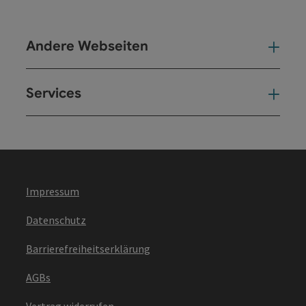
Andere Webseiten
And
Services
Ser
Impressum
Datenschutz
Barrierefreiheitserklärung
AGBs
Vertrag widerrufen