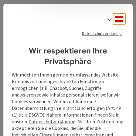
Ehemaliger Oberer Stadtturm, der vom Türmer
bewohnt wurde. Ein Doppeltor am Beginn der Linzer
Deuts
Sprach
Straße.
Datenschutzerklärung
Wir respektieren Ihre
Privatsphäre
Kontakt
Wir möchten Ihnen gerne ein umfassendes Website-
Öffnungszeiten
Erlebnis mit uneingeschränkten Funktionen
ermöglichen (z.B. Chatbot, Suche), Zugriffe
analysieren sowie Inhalte personalisieren, wofür wir
Anreise/Lage
Cookies verwenden. Vereinzelt kann eine
Datenübermittlung in ein Drittland erfolgen (Art. 49
(1) lit. a DSGVO). Nähere Informationen finden Sie in
Eignung
unserer
Datenschutzerklärung
. Mit Ihrer Zustimmung
akzeptieren Sie die Cookies, die Sie über die
individuellen Einstellungen selbst verwalten und