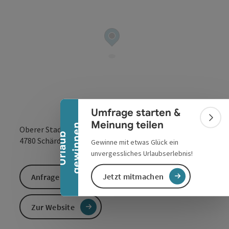
Banner einklappen
Umfrage starten &
Bann
Meinung teilen
n
Oberer Stadtplatz
U
r
l
a
u
b
g
e
w
i
n
n
e
in Google Maps
in Apple 
4780
Schärding
Gewinne mit etwas Glück ein
unvergessliches Urlaubserlebnis!
Jetzt mitmachen
Anfrage senden
Zur Website