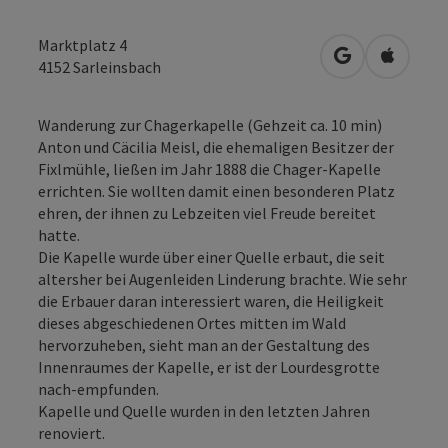
Marktplatz 4
in Google Map
in Apple
4152
Sarleinsbach
Wanderung zur Chagerkapelle (Gehzeit ca. 10 min)
Anton und Cäcilia Meisl, die ehemaligen Besitzer der
Fixlmühle, ließen im Jahr 1888 die Chager-Kapelle
errichten. Sie wollten damit einen besonderen Platz
ehren, der ihnen zu Lebzeiten viel Freude bereitet
hatte.
Die Kapelle wurde über einer Quelle erbaut, die seit
altersher bei Augenleiden Linderung brachte. Wie sehr
die Erbauer daran interessiert waren, die Heiligkeit
dieses abgeschiedenen Ortes mitten im Wald
hervorzuheben, sieht man an der Gestaltung des
Innenraumes der Kapelle, er ist der Lourdesgrotte
nach-empfunden.
Kapelle und Quelle wurden in den letzten Jahren
renoviert.