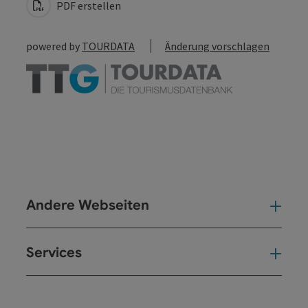
PDF erstellen
powered by
TOURDATA
Änderung vorschlagen
Andere Webseiten
And
Services
Ser