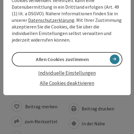
Cookies verwenden. Vereinzelt kann eine
Datenübermittlung in ein Drittland erfolgen (Art. 49
(1) lit. a DSGVO). Nähere Informationen finden Sie in
Öffnungszeiten
unserer
Datenschutzerklärung
. Mit Ihrer Zustimmung
akzeptieren Sie die Cookies, die Sie über die
Anreise/Lage
individuellen Einstellungen selbst verwalten und
jederzeit widerrufen können.
Eignung
Allen Cookies zustimmen
Barrierefreiheit
Individuelle Einstellungen
Alle Cookies deaktivieren
Beitrag merken
Beitrag drucken
zum Merkzettel
In der Nähe