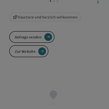
nächst
Haustiere sind herzlich willkommen
Anfrage senden
Zur Website