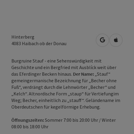
Hinterberg
in Google Map
in Apple
4083
Haibach ob der Donau
Burgruine Stauf - eine Sehenswürdigkeit mit
Geschichte und ein Bergfried mit Ausblíck weit über
das Eferdinger Becken hinaus.
Der Name:
„Stauf“
gemeingermanische Bezeichnung für „Becher ohne
Fuß“, verdrängt durch die Lehnwörter „Becher“ und
„Kelch“. Altnordische Form „staup“ für Vertiefungim
Weg; Becher, einheitlich zu „stauff“. Geländename im
Oberdeutschen für kegelförmige Erhebung.
Öffnungszeiten:
Sommer 7:00 bis 20:00 Uhr / Winter
08:00 bis 18:00 Uhr