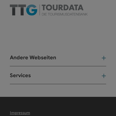
Andere Webseiten
And
Services
Ser
Impressum