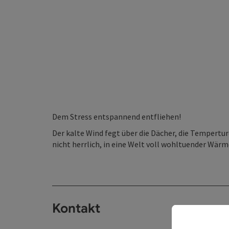
Dem Stress entspannend entfliehen!
Der kalte Wind fegt über die Dächer, die Temperture
nicht herrlich, in eine Welt voll wohltuender Wär
Kontakt