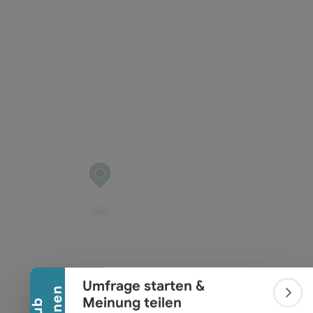
t öffnen
Banner einklappen
Umfrage starten &
Bann
Meinung teilen