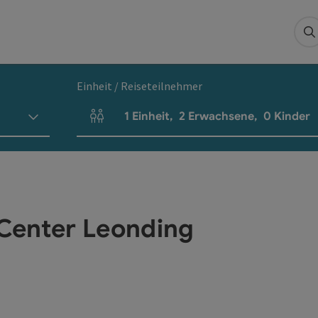
S
Einheit / Reiseteilnehmer
1
Einheit
,
2
Erwachsene
,
0
Kinder
Einheitenanzahl und Personenfelder
Center Leonding