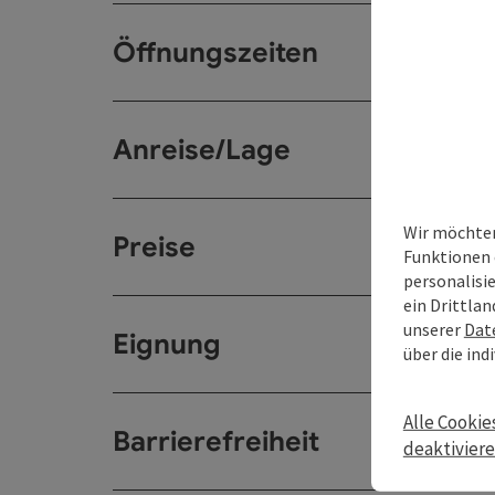
Öffnungszeiten
Anreise/Lage
Wir möchten
Preise
Funktionen 
personalisi
ein Drittlan
unserer
Dat
Eignung
über die ind
Alle Cookie
Barrierefreiheit
deaktivier