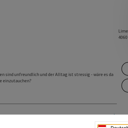
Lime
406
n sind unfreundlich und der Alltag ist stressig - wäre es da
me einzutauchen?
Deutsc