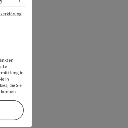
zerklärung
ränkten
alte
rmittlung in
ie in
ies, die Sie
n können.