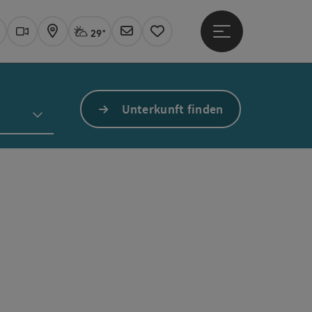
29°
Hauptmenü öffne
Aktuelles Wetter
Linz, stark bewölkt
uchen
Webcams
Karte
Newsletter
Merkzettel
Unterkunft finden