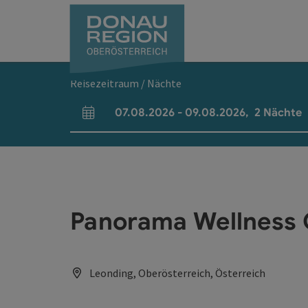
Accesskey
Accesskey
Accesskey
Accesskey
Accesskey
Accesskey
Zum Inhalt
Zur Navigation
Zum Seitenanfang
Zur Kontaktseite
Zum Impressum
Zur Startseite
[0]
[7]
[1]
[5]
[3]
[2]
Reisezeitraum / Nächte
07.08.2026
-
09.08.2026
,
2
Nächte
An- und Abreisefelder
Panorama Wellness 
Leonding, Oberösterreich, Österreich