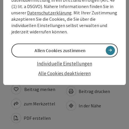
Datenübermittlung in ein Drittland erfolgen (Art. 49
Sportarten
(1) lit. a DSGVO). Nähere Informationen finden Sie in
unserer
Datenschutzerklärung
. Mit Ihrer Zustimmung
Ausstattung
akzeptieren Sie die Cookies, die Sie über die
individuellen Einstellungen selbst verwalten und
jederzeit widerrufen können.
Eignung
Allen Cookies zustimmen
Barrierefreiheit
Individuelle Einstellungen
Alle Cookies deaktivieren
Beitrag merken
Beitrag drucken
zum Merkzettel
In der Nähe
PDF erstellen