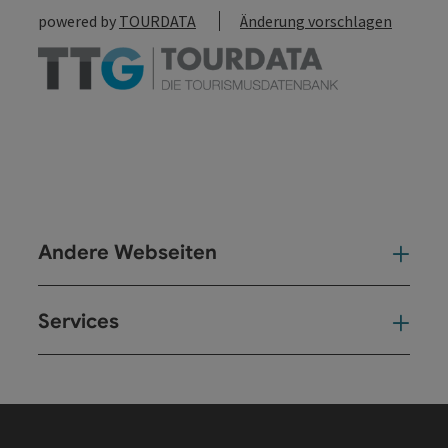
powered by
TOURDATA
Änderung vorschlagen
Andere Webseiten
And
Services
Ser