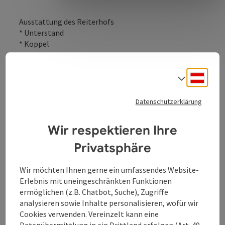
Ausstattung des Reiterhofs
* Unterstand
* Koppel
Deuts
Sprach
Kontakt
Datenschutzerklärung
Wir respektieren Ihre
Öffnungszeiten
Privatsphäre
Anreise/Lage
Wir möchten Ihnen gerne ein umfassendes Website-
Erlebnis mit uneingeschränkten Funktionen
ermöglichen (z.B. Chatbot, Suche), Zugriffe
Reiten
analysieren sowie Inhalte personalisieren, wofür wir
Cookies verwenden. Vereinzelt kann eine